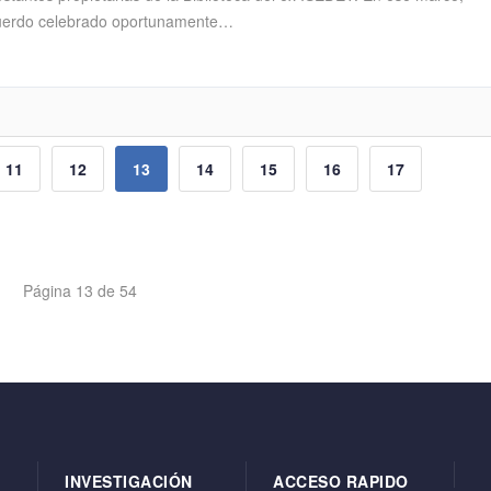
 acuerdo celebrado oportunamente…
11
12
13
14
15
16
17
Página 13 de 54
INVESTIGACIÓN
ACCESO RAPIDO