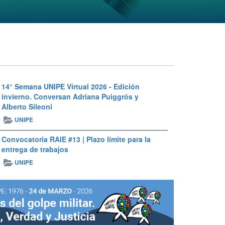
14° Semana UNIPE Virtual 2026 - Edición
invierno. Conversan Adriana Puiggrós y
Alberto Sileoni
UNIPE
Convocatoria RAIE #13 | Plazo límite para la
entrega de trabajos
UNIPE