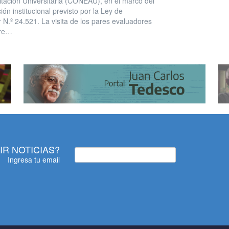
itación Universitaria (CONEAU), en el marco del
ón institucional previsto por la Ley de
 N.º 24.521. La visita de los pares evaluadores
tre…
IR NOTICIAS?
Ingresa tu email