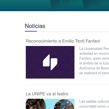
Noticias
Reconocimiento a Emilio Tenti Fanfani
La Universidad Ped
actividad en recon
Fanfani, quien ser
el ámbito de la Edu
Autónoma de Buenos
se realizará el pa
La UNIPE va al teatro
Las salidas cultura
comunidad como un