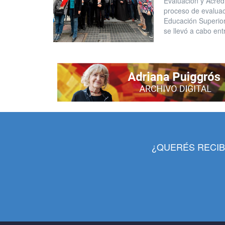
Evaluación y Acred
proceso de evaluaci
Educación Superior
se llevó a cabo en
¿QUERÉS RECIB