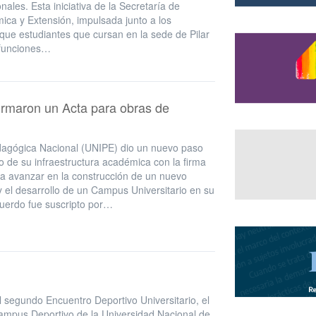
nales. Esta iniciativa de la Secretaría de
ica y Extensión, impulsada junto a los
 que estudiantes que cursan en la sede de Pilar
 funciones…
irmaron un Acta para obras de
dagógica Nacional (UNIPE) dio un nuevo paso
to de su infraestructura académica con la firma
a avanzar en la construcción de un nuevo
y el desarrollo de un Campus Universitario en su
cuerdo fue suscripto por…
l segundo Encuentro Deportivo Universitario, el
Campus Deportivo de la Universidad Nacional de