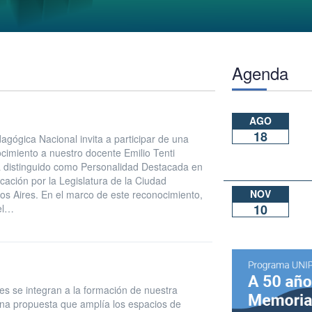
Agenda
AGO
18
agógica Nacional invita a participar de una
ocimiento a nuestro docente Emilio Tenti
á distinguido como Personalidad Destacada en
cación por la Legislatura de la Ciudad
NOV
 Aires. En el marco de este reconocimiento,
10
nel…
les se integran a la formación de nuestra
a propuesta que amplía los espacios de