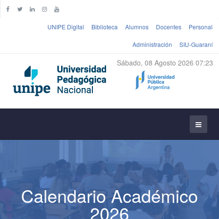
UNIPE Digital
Biblioteca
Alumnos
Docentes
Personal
Administración
SIU-Guaraní
Sábado, 08 Agosto 2026 07:23
Calendario Académico
2026