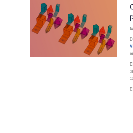
C
p
D
V
e
E
b
c
E