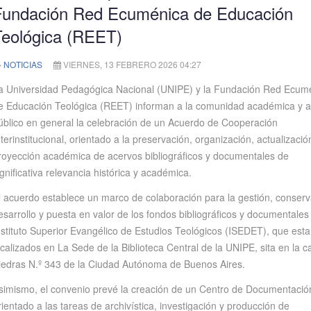
Fundación Red Ecuménica de Educación
Teológica (REET)
NOTICIAS
VIERNES, 13 FEBRERO 2026 04:27
a Universidad Pedagógica Nacional (UNIPE) y la Fundación Red Ecum
e Educación Teológica (REET) informan a la comunidad académica y a
úblico en general la celebración de un Acuerdo de Cooperación
nterinstitucional, orientado a la preservación, organización, actualizació
royección académica de acervos bibliográficos y documentales de
ignificativa relevancia histórica y académica.
l acuerdo establece un marco de colaboración para la gestión, conserv
esarrollo y puesta en valor de los fondos bibliográficos y documentales
nstituto Superior Evangélico de Estudios Teológicos (ISEDET), que est
ocalizados en La Sede de la Biblioteca Central de la UNIPE, sita en la ca
iedras N.º 343 de la Ciudad Autónoma de Buenos Aires.
simismo, el convenio prevé la creación de un Centro de Documentació
rientado a las tareas de archivística, investigación y producción de