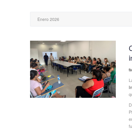
Enero 2026
C
L
I
q
D
P
e
f