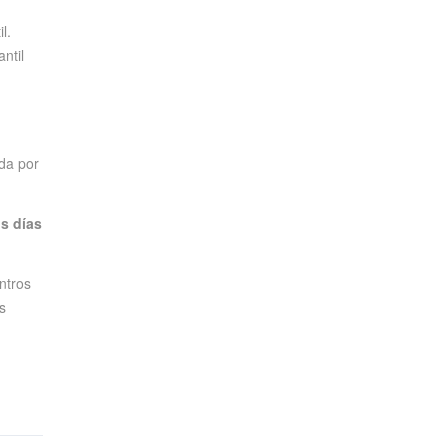
l.
ntil
ida por
s días
ntros
s