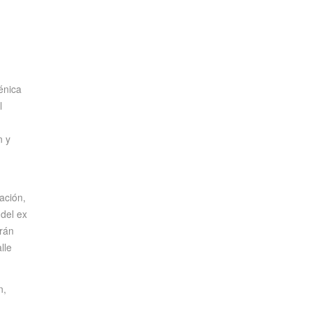
énica
l
n y
ación,
 del ex
arán
lle
n,