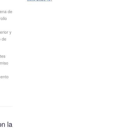
lena de
ollo
erior y
o de
tes
omiso
mento
on la