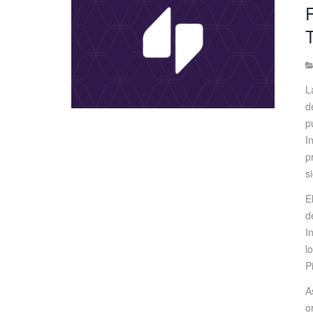
L
d
p
I
p
s
E
d
I
l
P
A
o