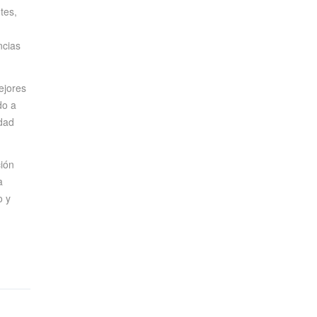
tes,
ncias
ejores
do a
idad
ión
a
o y