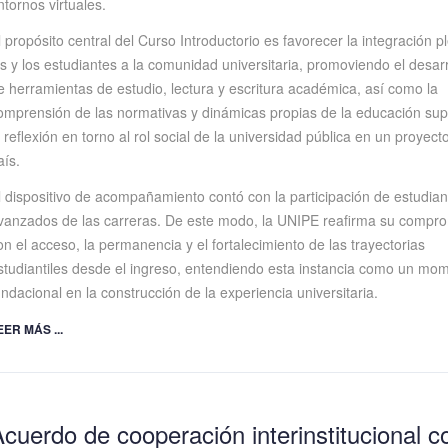
ntornos virtuales.
l propósito central del Curso Introductorio es favorecer la integración p
as y los estudiantes a la comunidad universitaria, promoviendo el desarr
e herramientas de estudio, lectura y escritura académica, así como la
omprensión de las normativas y dinámicas propias de la educación sup
a reflexión en torno al rol social de la universidad pública en un proyect
aís.
l dispositivo de acompañamiento contó con la participación de estudian
vanzados de las carreras. De este modo, la UNIPE reafirma su compr
on el acceso, la permanencia y el fortalecimiento de las trayectorias
studiantiles desde el ingreso, entendiendo esta instancia como un mo
undacional en la construcción de la experiencia universitaria.
EER MÁS ...
cuerdo de cooperación interinstitucional c