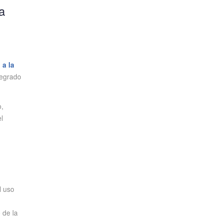
a
 a la
regrado
o,
l
l uso
 de la