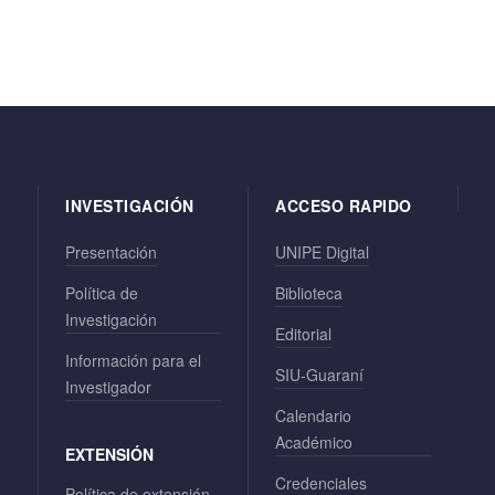
INVESTIGACIÓN
ACCESO RAPIDO
Presentación
UNIPE Digital
Política de
Biblioteca
Investigación
Editorial
Información para el
SIU-Guaraní
Investigador
Calendario
Académico
EXTENSIÓN
Credenciales
Política de extensión