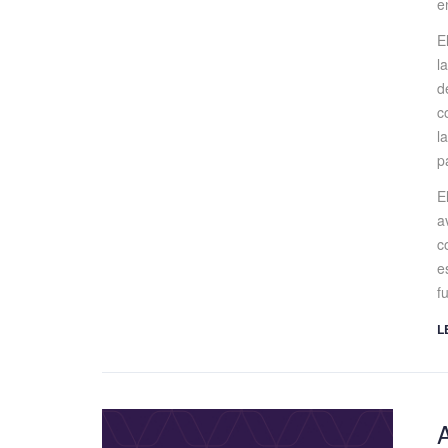
e
E
l
d
c
l
p
E
a
c
e
f
L
A