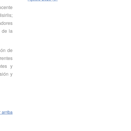
ocente
irlis;
adores
 de la
ión de
rentes
ntes y
sión y
r arriba