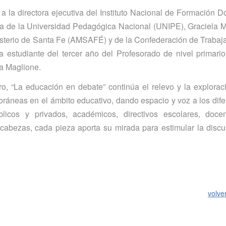
 a la directora ejecutiva del Instituto Nacional de Formación D
ca de la Universidad Pedagógica Nacional (UNIPE), Graciela Mis
gisterio de Santa Fe (AMSAFÉ) y de la Confederación de Trabaj
 estudiante del tercer año del Profesorado de nivel primario
ra Maglione.
o, “La educación en debate” continúa el relevo y la explorac
ráneas en el ámbito educativo, dando espacio y voz a los dife
licos y privados, académicos, directivos escolares, doce
abezas, cada pieza aporta su mirada para estimular la discu
volve