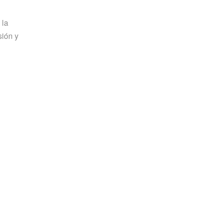
 la
sión y