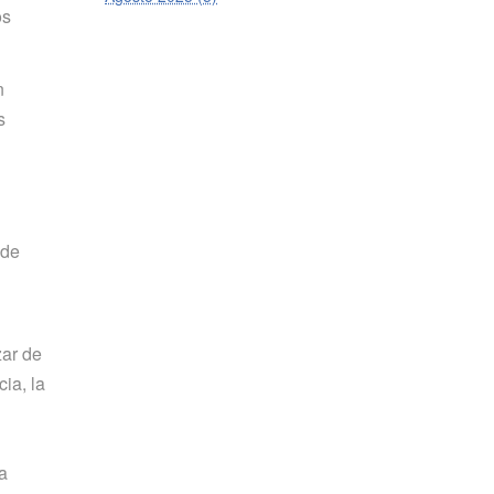
os
n
s
 de
zar de
ia, la
a