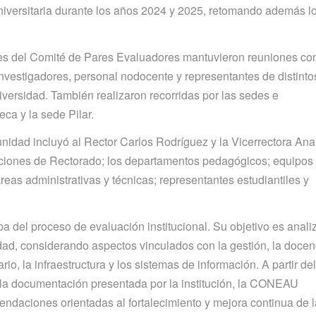
universitaria durante los años 2024 y 2025, retomando además l
ntes del Comité de Pares Evaluadores mantuvieron reuniones co
nvestigadores, personal nodocente y representantes de distinto
versidad. También realizaron recorridas por las sedes e
eca y la sede Pilar.
idad incluyó al Rector Carlos Rodríguez y la Vicerrectora Ana
ecciones de Rectorado; los departamentos pedagógicos; equipos
áreas administrativas y técnicas; representantes estudiantiles y
a del proceso de evaluación institucional. Su objetivo es anali
dad, considerando aspectos vinculados con la gestión, la docenc
ario, la infraestructura y los sistemas de información. A partir del
e la documentación presentada por la institución, la CONEAU
ndaciones orientadas al fortalecimiento y mejora continua de l