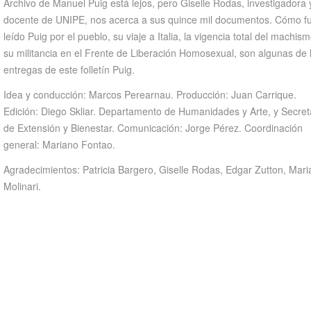
Archivo de Manuel Puig está lejos, pero Giselle Rodas, investigadora 
docente de UNIPE, nos acerca a sus quince mil documentos. Cómo f
leído Puig por el pueblo, su viaje a Italia, la vigencia total del machism
su militancia en el Frente de Liberación Homosexual, son algunas de 
entregas de este folletín Puig.
Idea y conducción: Marcos Perearnau. Producción: Juan Carrique.
Edición: Diego Skliar. Departamento de Humanidades y Arte, y Secret
de Extensión y Bienestar. Comunicación: Jorge Pérez. Coordinación
general: Mariano Fontao.
Agradecimientos: Patricia Bargero, Giselle Rodas, Edgar Zutton, Mar
Molinari.