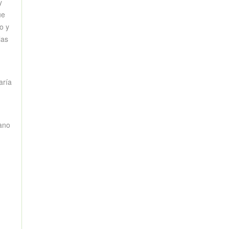
y
ue
o y
las
aría
iano