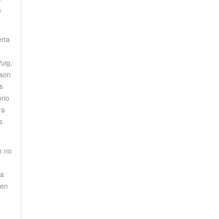
s
erta
uig,
 son
s
orio
ra
s
e no
ta
ien