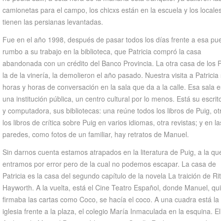
camionetas para el campo, los chicxs están en la escuela y los locale
tienen las persianas levantadas.
Fue en el año 1998, después de pasar todos los días frente a esa pu
rumbo a su trabajo en la biblioteca, que Patricia compró la casa
abandonada con un crédito del Banco Provincia. La otra casa de los P
la de la vinería, la demolieron el año pasado. Nuestra visita a Patricia
horas y horas de conversación en la sala que da a la calle. Esa sala e
una institución pública, un centro cultural por lo menos. Está su escrit
y computadora, sus bibliotecas: una reúne todos los libros de Puig, ot
los libros de crítica sobre Puig en varios idiomas, otra revistas; y en la
paredes, como fotos de un familiar, hay retratos de Manuel.
Sin darnos cuenta estamos atrapados en la literatura de Puig, a la qu
entramos por error pero de la cual no podemos escapar. La casa de
Patricia es la casa del segundo capítulo de la novela La traición de Ri
Hayworth. A la vuelta, está el Cine Teatro Español, donde Manuel, qu
firmaba las cartas como Coco, se hacía el coco. A una cuadra está la
iglesia frente a la plaza, el colegio María Inmaculada en la esquina. El