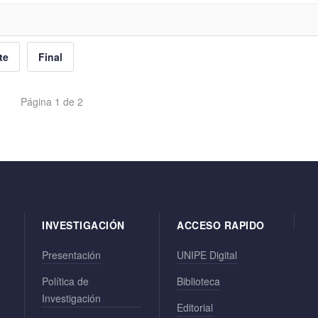
te
Final
Página 1 de 2
INVESTIGACIÓN
ACCESO RAPIDO
Presentación
UNIPE Digital
Política de
Biblioteca
Investigación
Editorial