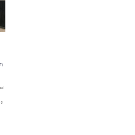
n
nal
se