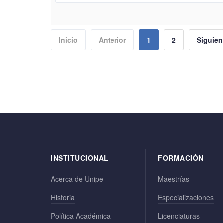
Inicio
Anterior
1
2
Siguien
INSTITUCIONAL
FORMACIÓN
Acerca de Unipe
Maestrías
Historia
Especializaciones
Política Académica
Licenciaturas