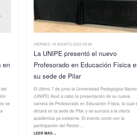
VIERNES, 18 AGOSTO 2023 03:49
La UNIPE presentó el nuevo
n en
Profesorado en Educación Física e
su sede de Pilar
 del
El último 7 de junio la Universidad Pedagógica Nacio
ción
(UNIPE) llevó a cabo la presentación de su nueva
to se
carrera de Profesorado en Educación Física, la cual 
la
dictará en la sede de Pilar y se sumará a la oferta
académica ya existente. El evento contó con la
participación del Rector…
LEER MÁS ...