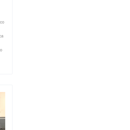
rco
ca
lo