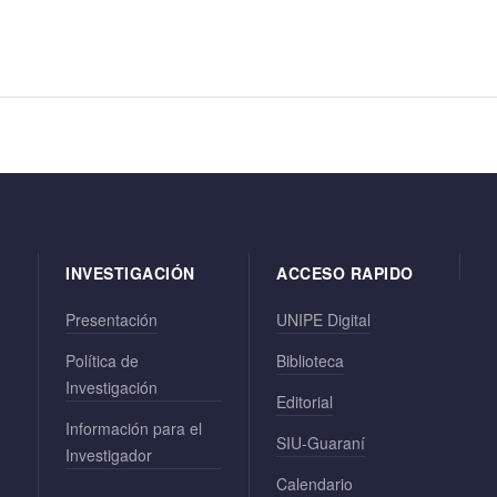
INVESTIGACIÓN
ACCESO RAPIDO
Presentación
UNIPE Digital
Política de
Biblioteca
Investigación
Editorial
Información para el
SIU-Guaraní
Investigador
Calendario