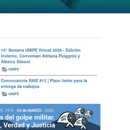
14° Semana UNIPE Virtual 2026 - Edición
invierno. Conversan Adriana Puiggrós y
Alberto Sileoni
UNIPE
Convocatoria RAIE #13 | Plazo límite para la
entrega de trabajos
UNIPE