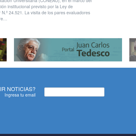
itación Universitaria (CONEAU), en el marco del
ón institucional previsto por la Ley de
 N.º 24.521. La visita de los pares evaluadores
tre…
IR NOTICIAS?
Ingresa tu email