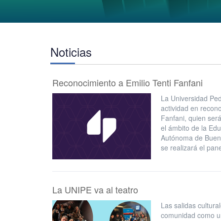
Noticias
Reconocimiento a Emilio Tenti Fanfani
La Universidad Ped
actividad en recon
Fanfani, quien ser
el ámbito de la Edu
Autónoma de Buenos
se realizará el pa
La UNIPE va al teatro
Las salidas cultura
comunidad como un