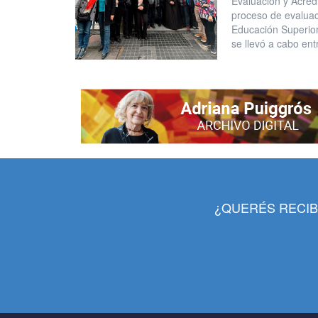
Evaluación y Acred
proceso de evaluaci
Educación Superior
se llevó a cabo en
¿QUERÉS RECIB