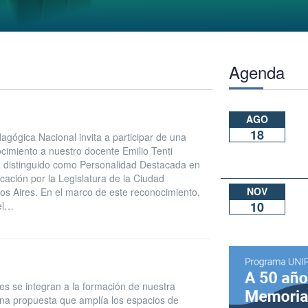
Agenda
AGO
18
agógica Nacional invita a participar de una
ocimiento a nuestro docente Emilio Tenti
á distinguido como Personalidad Destacada en
cación por la Legislatura de la Ciudad
NOV
 Aires. En el marco de este reconocimiento,
10
nel…
les se integran a la formación de nuestra
a propuesta que amplía los espacios de