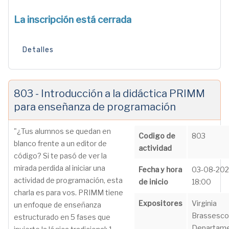
La inscripción está cerrada
Detalles
803 - Introducción a la didáctica PRIMM
para enseñanza de programación
"¿Tus alumnos se quedan en
Codigo de
803
blanco frente a un editor de
actividad
código? Si te pasó de ver la
mirada perdida al iniciar una
Fecha y hora
03-08-20
actividad de programación, esta
de inicio
18:00
charla es para vos. PRIMM tiene
Expositores
Virginia
un enfoque de enseñanza
Brassesco
estructurado en 5 fases que
Departam