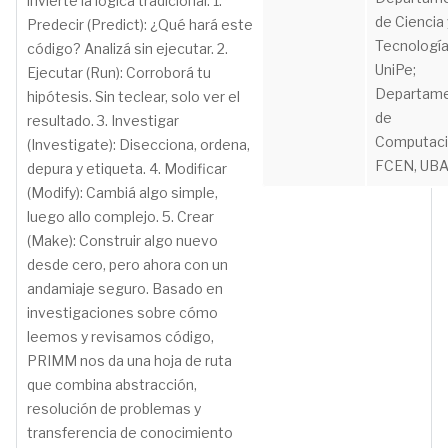
invierte la lógica tradicional: 1.
de Ciencia 
Predecir (Predict): ¿Qué hará este
Tecnología
código? Analizá sin ejecutar. 2.
UniPe;
Ejecutar (Run): Corroborá tu
Departam
hipótesis. Sin teclear, solo ver el
de
resultado. 3. Investigar
Computaci
(Investigate): Disecciona, ordena,
FCEN, UBA
depura y etiqueta. 4. Modificar
(Modify): Cambiá algo simple,
luego allo complejo. 5. Crear
(Make): Construir algo nuevo
desde cero, pero ahora con un
andamiaje seguro. Basado en
investigaciones sobre cómo
leemos y revisamos código,
PRIMM nos da una hoja de ruta
que combina abstracción,
resolución de problemas y
transferencia de conocimiento