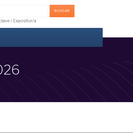
clave / Expositor/a
026