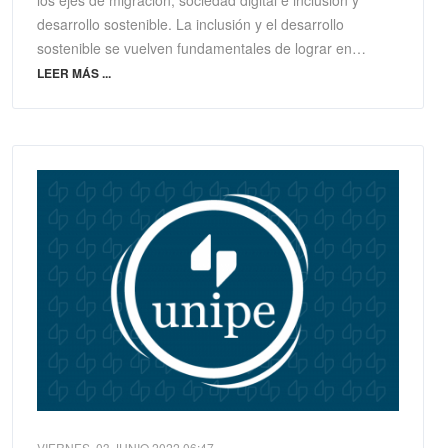
desarrollo sostenible. La inclusión y el desarrollo
sostenible se vuelven fundamentales de lograr en…
LEER MÁS ...
VIERNES, 03 JUNIO 2022 06:47