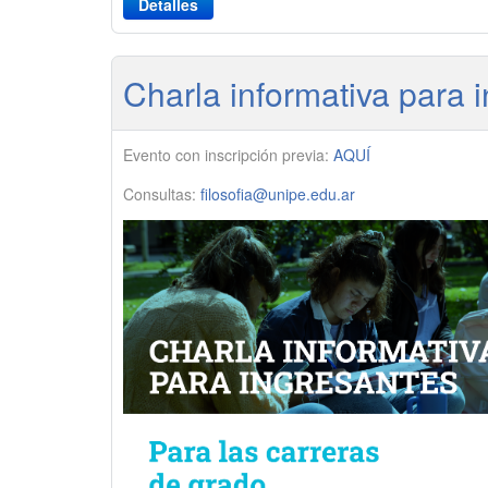
Detalles
Charla informativa para 
Evento con inscripción previa:
AQUÍ
Consultas:
filosofia@unipe.edu.ar